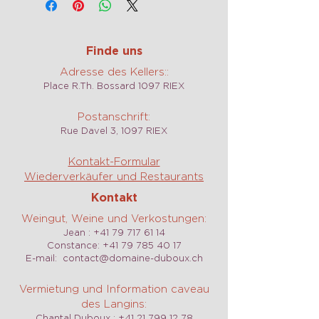
Ideale Lagerung im Keller für 1 bis 5
Jahre.
Finde uns
Adresse des Kellers::
Place R.Th. Bossard 1097 RIEX
Postanschrift:
Rue Davel 3, 1097 RIEX
Kontakt-Formular
Wiederverkäufer und Restaurants
Kontakt
Weingut, Weine und Verkostungen:
Jean :
+41 79 717 61 14
Constance:
+41 79 785 40 17
E-mail:
contact@domaine-duboux.ch
Vermietung und Information caveau
des Langins:
Chantal Duboux :
+41 21 799 12 78