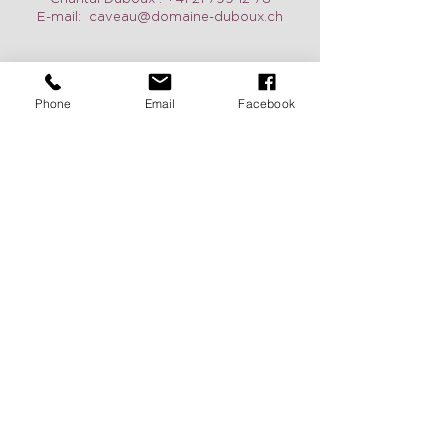
E-mail:
caveau@domaine-duboux.ch
Phone
Email
Facebook
Öffnungszeit
Wir sind täglich geöffnet, auch am
Wochenende auf Anfrage. Zögern Sie
nicht, uns zu kontaktieren, um einen
Termin zu vereinbaren.
Pour recevoir de nos nouvelles
c'est ici:
Deux fois par année, recevez nos
nouveautés et l'agenda de nos
manifestations en vous inscrivant ci-
dessous.