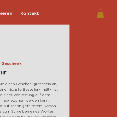
ieren
Kontakt
Anmelden
s Geschenk
Preis
CHF
Sie einen Geschenkgutschein an,
eine nächste Bestellung gültig ist
n einer Verkostung auf dem
n abgezogen werden kann.
t auf schön gefaltetem Karton
tz zum Schreiben eines Wortes,
rt mit einem neutralen Umschlag