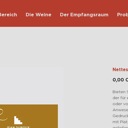
Bereich
Die Weine
Der Empfangsraum
Prob
Nette
0,00 
Bieten 
der für 
oder vo
Anwese
Gedruck
mit Pla
geliefe