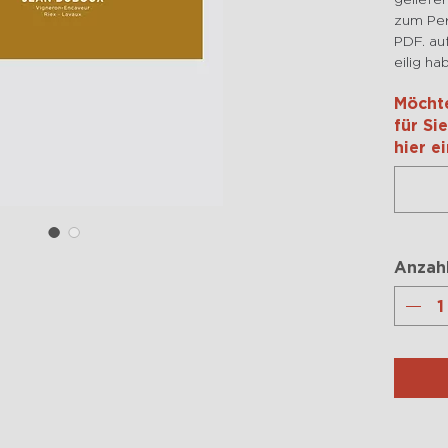
zum Per
PDF. auf
eilig ha
Möchte
für Si
hier e
Anzah