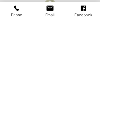
Phone
Email
Facebook
Öffnungszeit
Wir sind täglich geöffnet, auch am
Wochenende auf Anfrage. Zögern Sie
nicht, uns zu kontaktieren, um einen
Termin zu vereinbaren.
Pour recevoir de nos nouvelles
c'est ici:
Deux fois par année, recevez nos
nouveautés et l'agenda de nos
manifestations en vous inscrivant ci-
dessous.
S'abonner