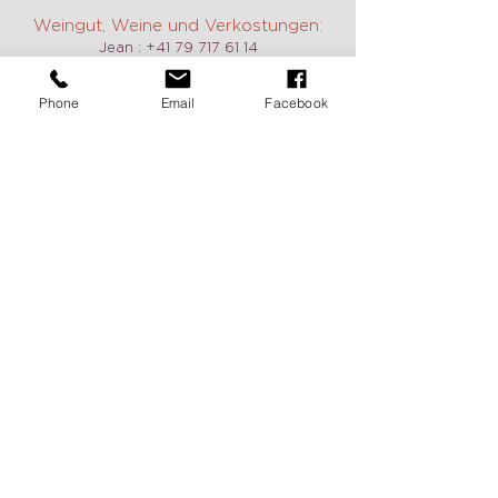
Weingut, Weine und Verkostungen:
Jean :
+41 79 717 61 14
Constance:
+41 79 785 40 17
E-mail:
contact@domaine-duboux.ch
Phone
Email
Facebook
Vermietung und Information caveau
des Langins:
Chantal Duboux :
+41 21 799 12 78
E-mail:
caveau@domaine-duboux.ch
Öffnungszeit
Wir sind täglich geöffnet, auch am
Wochenende auf Anfrage. Zögern Sie
nicht, uns zu kontaktieren, um einen
Termin zu vereinbaren.
Pour recevoir de nos nouvelles