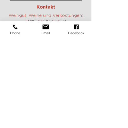
Kontakt
Weingut, Weine und Verkostungen:
Jean :
+41 79 717 61 14
Constance:
+41 79 785 40 17
E-mail:
contact@domaine-duboux.ch
Phone
Email
Facebook
Vermietung und Information caveau
des Langins:
Chantal Duboux :
+41 21 799 12 78
E-mail:
caveau@domaine-duboux.ch
Öffnungszeit
Wir sind täglich geöffnet, auch am
Wochenende auf Anfrage. Zögern Sie
nicht, uns zu kontaktieren, um einen
Termin zu vereinbaren.