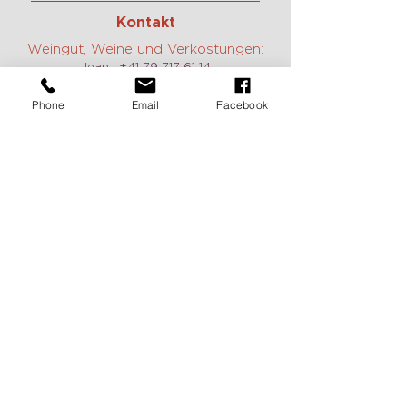
Kontakt
Weingut, Weine und Verkostungen:
Jean :
+41 79 717 61 14
Constance:
+41 79 785 40 17
E-mail:
contact@domaine-duboux.ch
Phone
Email
Facebook
Vermietung und Information caveau
des Langins:
Chantal Duboux :
+41 21 799 12 78
E-mail:
caveau@domaine-duboux.ch
Öffnungszeit
Wir sind täglich geöffnet, auch am
Wochenende auf Anfrage. Zögern Sie
nicht, uns zu kontaktieren, um einen
Termin zu vereinbaren.