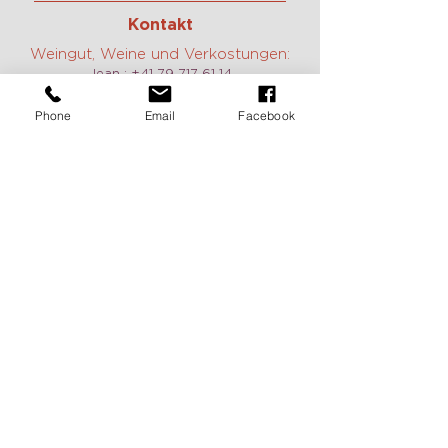
Kontakt
Weingut, Weine und Verkostungen:
Jean :
+41 79 717 61 14
Constance:
+41 79 785 40 17
E-mail:
contact@domaine-duboux.ch
Phone
Email
Facebook
Vermietung und Information caveau
des Langins:
Chantal Duboux :
+41 21 799 12 78
E-mail:
caveau@domaine-duboux.ch
Öffnungszeit
Wir sind täglich geöffnet, auch am
Wochenende auf Anfrage. Zögern Sie
nicht, uns zu kontaktieren, um einen
Termin zu vereinbaren.