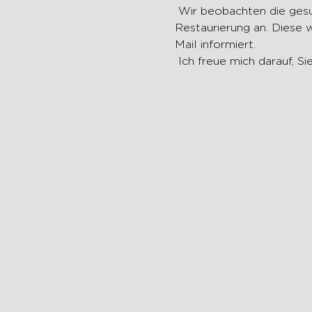
 Wir beobachten die gesundheitliche Situation genau. Im Moment wenden wir die geltenden Regeln der 
Restaurierung an. Diese w
Mail informiert.
 Ich freue mich darauf, S