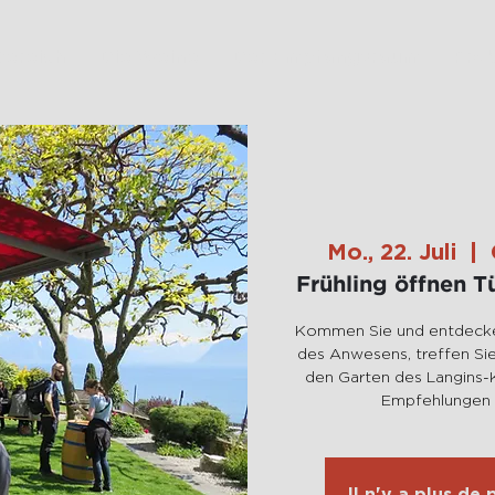
Bereich
Die Weine
Der Empfangsraum
Prob
Mo., 22. Juli
  |  
Frühling öffnen 
Kommen Sie und entdecke
des Anwesens, treffen Sie
den Garten des Langins-K
Empfehlungen
Il n'y a plus de