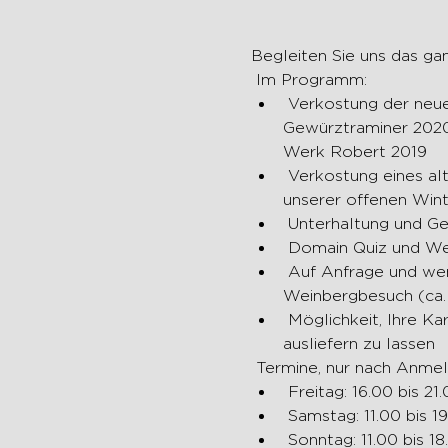
Begleiten Sie uns das ga
 Im Programm:
 Verkostung der neuen Weine: Riex 2020 - Epesses 2020 - Calamin 2020 - Dézaley 2020 - 
Gewürztraminer 2020
Werk Robert 2019
 Verkostung eines alten Jahrgangs von Calamin (weil wir dies im November 2020 nach der Absage 
unserer offenen Wint
 Unterhaltung und Get
 Domain Quiz und W
 Auf Anfrage und wenn die sanitären Bedingungen dies zulassen: Kellerbesuch und / oder 
Weinbergbesuch (ca.
 Möglichkeit, Ihre Kartons zu bestellen und zu verlassen oder sie in der folgenden Woche kostenlos 
ausliefern zu lassen
 Termine, nur nach Anme
 Freitag: 16.00 bis 2
 Samstag: 11.00 bis 1
 Sonntag: 11.00 bis 1