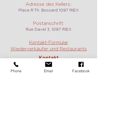
Adresse des Kellers::
Place R.Th. Bossard 1097 RIEX
Postanschrift:
Rue Davel 3, 1097 RIEX
Kontakt-Formular
Wiederverkäufer und Restaurants
Kontakt
Weingut, Weine und Verkostungen:
Phone
Email
Facebook
Jean :
+41 79 717 61 14
Constance:
+41 79 785 40 17
E-mail:
contact@domaine-duboux.ch
Vermietung und Information caveau
des Langins:
Chantal Duboux :
+41 21 799 12 78
E-mail:
caveau@domaine-duboux.ch