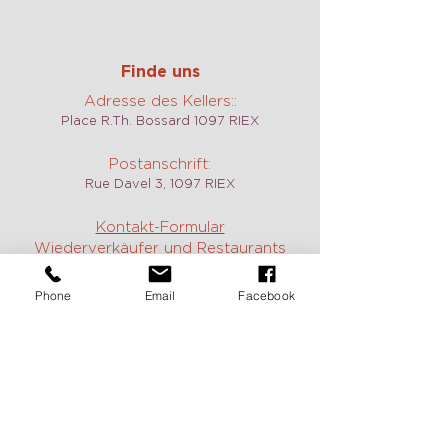
Finde uns
Adresse des Kellers::
Place R.Th. Bossard 1097 RIEX
Postanschrift:
Rue Davel 3, 1097 RIEX
Kontakt-Formular
Wiederverkäufer und Restaurants
Kontakt
Phone
Email
Facebook
Weingut, Weine und Verkostungen:
Jean :
+41 79 717 61 14
Constance:
+41 79 785 40 17
E-mail:
contact@domaine-duboux.ch
Vermietung und Information caveau
des Langins:
Chantal Duboux :
+41 21 799 12 78