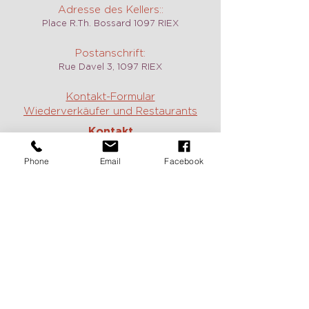
Adresse des Kellers::
Place R.Th. Bossard 1097 RIEX
Postanschrift:
Rue Davel 3, 1097 RIEX
Kontakt-Formular
Wiederverkäufer und Restaurants
Kontakt
Weingut, Weine und Verkostungen:
Phone
Email
Facebook
Jean :
+41 79 717 61 14
Constance:
+41 79 785 40 17
E-mail:
contact@domaine-duboux.ch
Vermietung und Information caveau
des Langins:
Chantal Duboux :
+41 21 799 12 78
E-mail:
caveau@domaine-duboux.ch