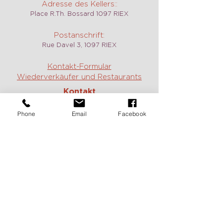
Adresse des Kellers::
Place R.Th. Bossard 1097 RIEX
Postanschrift:
Rue Davel 3, 1097 RIEX
Kontakt-Formular
Wiederverkäufer und Restaurants
Kontakt
Weingut, Weine und Verkostungen:
Phone
Email
Facebook
Jean :
+41 79 717 61 14
Constance:
+41 79 785 40 17
E-mail:
contact@domaine-duboux.ch
Vermietung und Information caveau
des Langins:
Chantal Duboux :
+41 21 799 12 78
E-mail:
caveau@domaine-duboux.ch