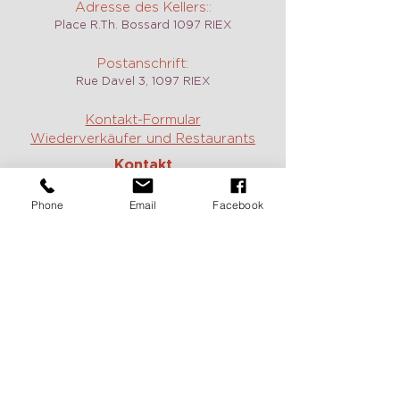
Adresse des Kellers::
Place R.Th. Bossard 1097 RIEX
Postanschrift:
Rue Davel 3, 1097 RIEX
Kontakt-Formular
Wiederverkäufer und Restaurants
Kontakt
Weingut, Weine und Verkostungen:
Phone
Email
Facebook
Jean :
+41 79 717 61 14
Constance:
+41 79 785 40 17
E-mail:
contact@domaine-duboux.ch
Vermietung und Information caveau
des Langins:
Chantal Duboux :
+41 21 799 12 78
E-mail:
caveau@domaine-duboux.ch