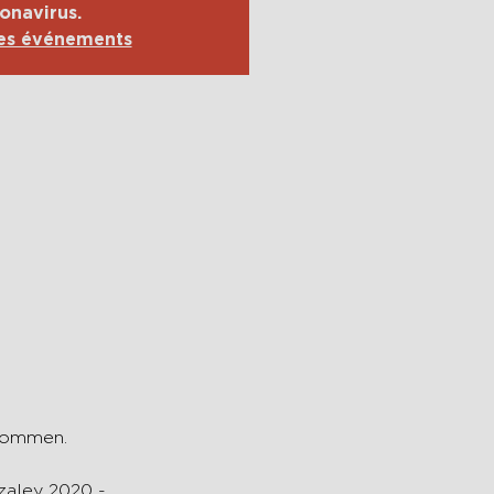
onavirus.
res événements
lkommen.