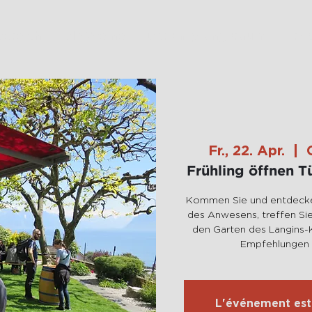
Bereich
Die Weine
Der Empfangsraum
Prob
Fr., 22. Apr.
  |  
Frühling öffnen 
Kommen Sie und entdecke
des Anwesens, treffen Sie
den Garten des Langins-K
Empfehlungen
L'événement est