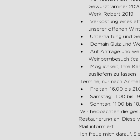
Gewürztraminer 2020
Werk Robert 2019
 Verkostung eines alten Jahrgangs von Calamin (weil wir dies im November 2020 nach der Absage 
unserer offenen Wint
 Unterhaltung und Get
 Domain Quiz und W
 Auf Anfrage und wenn die sanitären Bedingungen dies zulassen: Kellerbesuch und / oder 
Weinbergbesuch (ca.
 Möglichkeit, Ihre Kartons zu bestellen und zu verlassen oder sie in der folgenden Woche kostenlos 
ausliefern zu lassen
 Termine, nur nach Anme
 Freitag: 16.00 bis 2
 Samstag: 11.00 bis 1
 Sonntag: 11.00 bis 1
 Wir beobachten die gesundheitliche Situation genau. Im Moment wenden wir die geltenden Regeln der 
Restaurierung an. Diese w
Mail informiert.
 Ich freue mich darauf, S