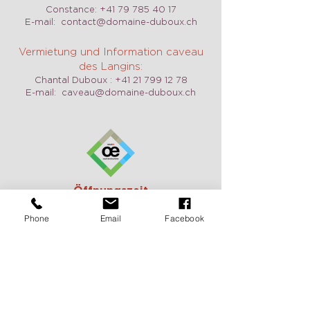
Constance:
+41 79 785 40 17
E-mail:
contact@domaine-duboux.ch
Vermietung und Information caveau
des Langins:
Chantal Duboux :
+41 21 799 12 78
E-mail:
caveau@domaine-duboux.ch
Öffnungszeit
Wir sind täglich geöffnet, auch am
Phone
Email
Facebook
Wochenende auf Anfrage. Zögern Sie
nicht, uns zu kontaktieren, um einen
Termin zu vereinbaren.
Pour recevoir de nos nouvelles
c'est ici: