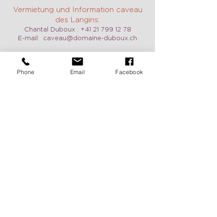
Vermietung und Information caveau
des Langins:
Chantal Duboux :
+41 21 799 12 78
E-mail:
caveau@domaine-duboux.ch
Phone
Email
Facebook
Öffnungszeit
Wir sind täglich geöffnet, auch am
Wochenende auf Anfrage. Zögern Sie
nicht, uns zu kontaktieren, um einen
Termin zu vereinbaren.
Pour recevoir de nos nouvelles
c'est ici:
Deux fois par année, recevez nos
nouveautés et l'agenda de nos
manifestations en vous inscrivant ci-