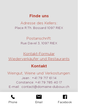
Finde uns
Adresse des Kellers::
Place R.Th. Bossard 1097 RIEX
Postanschrift:
Rue Davel 3, 1097 RIEX
Kontakt-Formular
Wiederverkäufer und Restaurants
Kontakt
Weingut, Weine und Verkostungen:
Jean :
+41 79 717 61 14
Constance:
+41 79 785 40 17
E-mail:
contact@domaine-duboux.ch
Vermietung und Information caveau
Phone
Email
Facebook
des Langins:
Chantal Duboux :
+41 21 799 12 78