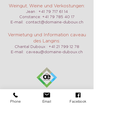
Weingut, Weine und Verkostungen:
Jean :
+41 79 717 61 14
Constance:
+41 79 785 40 17
E-mail:
contact@domaine-duboux.ch
Vermietung und Information caveau
des Langins:
Chantal Duboux :
+41 21 799 12 78
E-mail:
caveau@domaine-duboux.ch
Öffnungszeit
Phone
Email
Facebook
Wir sind täglich geöffnet, auch am
Wochenende auf Anfrage. Zögern Sie
nicht, uns zu kontaktieren, um einen
Termin zu vereinbaren.
Pour recevoir de nos nouvelles