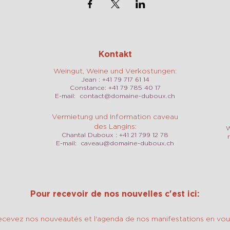
Kontakt
Weingut, Weine und Verkostungen:
Jean : +41 79 717 61 14
Constance: +41 79 785 40 17
E-mail:
contact@domaine-duboux.ch
Vermietung und Information caveau
des Langins:
W
Chantal Duboux : +41 21 799 12 78
E-mail:
caveau@domaine-duboux.ch
Pour recevoir de nos nouvelles c'est ici:
ecevez nos nouveautés et l'agenda de nos manifestations en vous