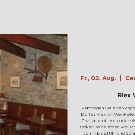
Bereich
Die Weine
Der Empfangsraum
Prob
Fr., 02. Aug.
  |  
Ca
Riex 
Verbringen Sie einen an
Dorfes Riex, im Weinkelle
Crus zu probieren oder ei
trinken. Wir werden von Mon
von 17 bis 21 Uhr und Son