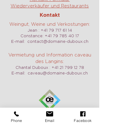
Wiederverkäufer und Restaurants
Kontakt
Weingut, Weine und Verkostungen:
Jean :
+41 79 717 61 14
Constance:
+41 79 785 40 17
E-mail:
contact@domaine-duboux.ch
Vermietung und Information caveau
des Langins:
Chantal Duboux :
+41 21 799 12 78
E-mail:
caveau@domaine-duboux.ch
Öffnungszeit
Phone
Email
Facebook
Wir sind täglich geöffnet, auch am
Wochenende auf Anfrage. Zögern Sie
nicht, uns zu kontaktieren, um einen