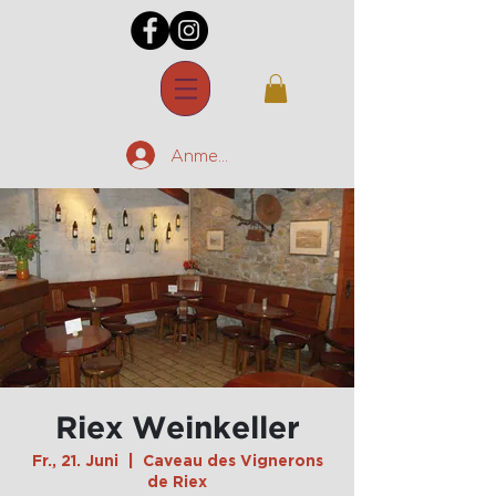
Anmelden
Riex Weinkeller
Fr., 21. Juni
  |  
Caveau des Vignerons
de Riex