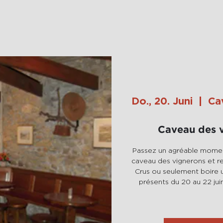
Bereich
Die Weine
Der Empfangsraum
Prob
Do., 20. Juni
  |  
Ca
Caveau des v
Passez un agréable moment
caveau des vignerons et r
Crus ou seulement boire u
présents du 20 au 22 juin 