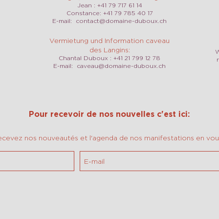
Jean : +41 79 717 61 14
Constance: +41 79 785 40 17
E-mail:
contact@domaine-duboux.ch
Vermietung und Information caveau
des Langins:
W
Chantal Duboux : +41 21 799 12 78
E-mail:
caveau@domaine-duboux.ch
Pour recevoir de nos nouvelles c'est ici:
ecevez nos nouveautés et l'agenda de nos manifestations en vous