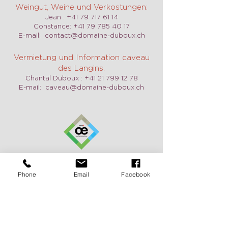
Weingut, Weine und Verkostungen:
Jean :
+41 79 717 61 14
Constance:
+41 79 785 40 17
E-mail:
contact@domaine-duboux.ch
Vermietung und Information caveau
des Langins:
Chantal Duboux :
+41 21 799 12 78
E-mail:
caveau@domaine-duboux.ch
Öffnungszeit
Wir sind täglich geöffnet, auch am
Phone
Email
Facebook
Wochenende auf Anfrage. Zögern Sie
nicht, uns zu kontaktieren, um einen
Termin zu vereinbaren.
Pour recevoir de nos nouvelles
c'est ici: