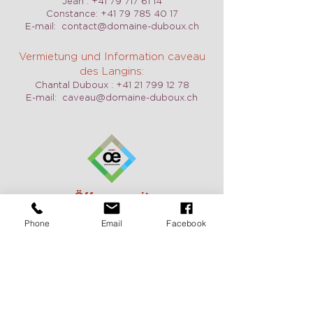
Jean :
+41 79 717 61 14
Constance:
+41 79 785 40 17
E-mail:
contact@domaine-duboux.ch
Vermietung und Information caveau
des Langins:
Chantal Duboux :
+41 21 799 12 78
E-mail:
caveau@domaine-duboux.ch
Öffnungszeit
Wir sind täglich geöffnet, auch am
Phone
Email
Facebook
Wochenende auf Anfrage. Zögern Sie
nicht, uns zu kontaktieren, um einen
Termin zu vereinbaren.
Pour recevoir de nos nouvelles
c'est ici: