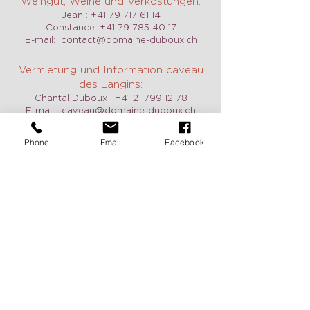
Weingut, Weine und Verkostungen:
Jean :
+41 79 717 61 14
Constance:
+41 79 785 40 17
E-mail:
contact@domaine-duboux.ch
Vermietung und Information caveau
des Langins:
Chantal Duboux :
+41 21 799 12 78
E-mail:
caveau@domaine-duboux.ch
Phone
Email
Facebook
Öffnungszeit
Wir sind täglich geöffnet, auch am
Wochenende auf Anfrage. Zögern Sie
nicht, uns zu kontaktieren, um einen
Termin zu vereinbaren.
Pour recevoir de nos nouvelles
c'est ici: