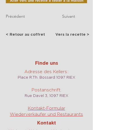
Aller vers une recette à tester à la maison
Précédent
Suivant
< Retour au coffret
Vers la recette >
Finde uns
Adresse des Kellers::
Place R.Th. Bossard 1097 RIEX
Postanschrift:
Rue Davel 3, 1097 RIEX
Kontakt-Formular
Wiederverkäufer und Restaurants
Kontakt