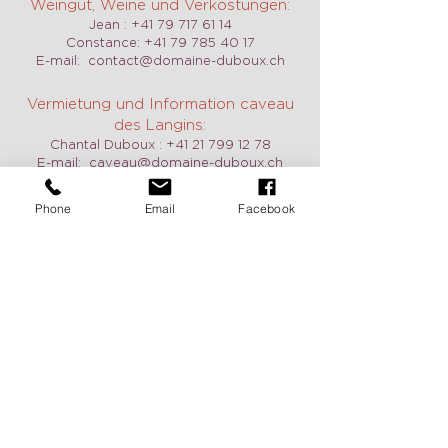
Weingut, Weine und Verkostungen:
Jean :
+41 79 717 61 14
Constance:
+41 79 785 40 17
E-mail:
contact@domaine-duboux.ch
Vermietung und Information caveau
des Langins:
Chantal Duboux :
+41 21 799 12 78
E-mail:
caveau@domaine-duboux.ch
Phone
Email
Facebook
Öffnungszeit
Wir sind täglich geöffnet, auch am
Wochenende auf Anfrage. Zögern Sie
nicht, uns zu kontaktieren, um einen
Termin zu vereinbaren.
Pour recevoir de nos nouvelles
c'est ici: